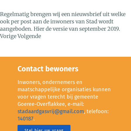
Regelmatig brengen wij een nieuwsbrief uit welke
ook per post aan de inwoners van Stad wordt
aangeboden. Hier de versie van september 2019.
Vorige Volgende
Contact bewoners
Inwoners, ondernemers en
maatschappelijke organisaties kunnen
voor vragen terecht bij gemeente
Goeree-Overflakkee, e-mail:
stadaardgasvrij@gmail.com
, telefoon:
140187
.
Stel hier uw vraag