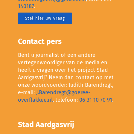
140187
.
Stel hier uw vraag
Contact pers
Bent u journalist of een andere
vertegenwoordiger van de media en
heeft u vragen over het project Stad
Aardgasvrij? Neem dan contact op met
onze woordvoerder: Judith Barendregt,
e-mail:
J.Barendregt@goeree-
overflakkee.nl
, telefoon:
06 31 10 70 91
.
Stad Aardgasvrij