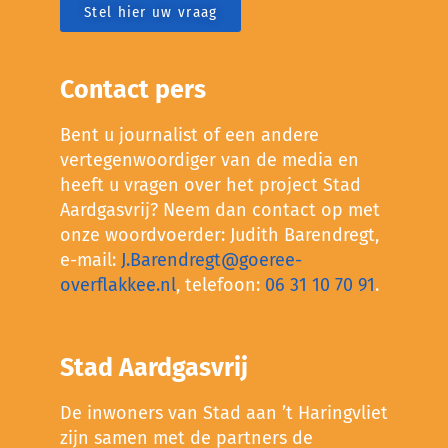
Stel hier uw vraag
Contact pers
Bent u journalist of een andere
vertegenwoordiger van de media en
heeft u vragen over het project Stad
Aardgasvrij? Neem dan contact op met
onze woordvoerder: Judith Barendregt,
e-mail:
J.Barendregt@goeree-
overflakkee.nl
, telefoon:
06 31 10 70 91
.
Stad Aardgasvrij
De inwoners van Stad aan ’t Haringvliet
zijn samen met de partners de