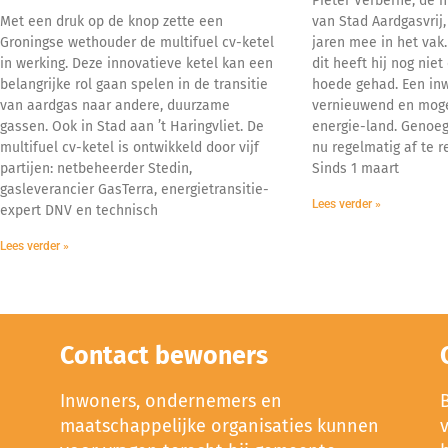
Pieter Verberne, de n
Met een druk op de knop zette een
van Stad Aardgasvrij,
Groningse wethouder de multifuel cv-ketel
jaren mee in het vak.
in werking. Deze innovatieve ketel kan een
dit heeft hij nog niet
belangrijke rol gaan spelen in de transitie
hoede gehad. Een inwo
van aardgas naar andere, duurzame
vernieuwend en moge
gassen. Ook in Stad aan ’t Haringvliet. De
energie-land. Genoeg
multifuel cv-ketel is ontwikkeld door vijf
nu regelmatig af te r
partijen: netbeheerder Stedin,
Sinds 1 maart
gasleverancier GasTerra, energietransitie-
Lees verder »
expert DNV en technisch
Lees verder »
Contact bewoners
Inwoners, ondernemers en
maatschappelijke organisaties kunnen