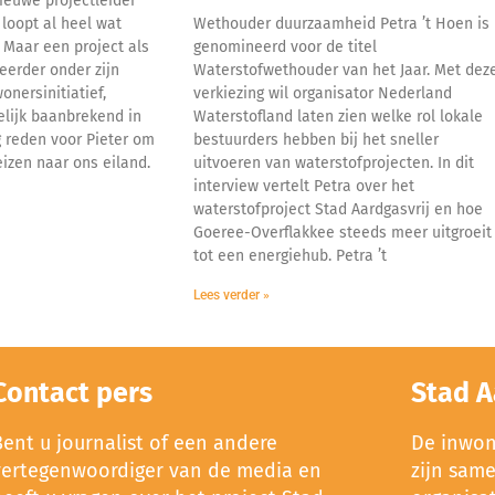
ieuwe projectleider
 loopt al heel wat
Wethouder duurzaamheid Petra ’t Hoen is
 Maar een project als
genomineerd voor de titel
 eerder onder zijn
Waterstofwethouder van het Jaar. Met dez
nersinitiatief,
verkiezing wil organisator Nederland
lijk baanbrekend in
Waterstofland laten zien welke rol lokale
 reden voor Pieter om
bestuurders hebben bij het sneller
eizen naar ons eiland.
uitvoeren van waterstofprojecten. In dit
interview vertelt Petra over het
waterstofproject Stad Aardgasvrij en hoe
Goeree-Overflakkee steeds meer uitgroeit
tot een energiehub. Petra ’t
Lees verder »
Contact pers
Stad A
Bent u journalist of een andere
De inwone
vertegenwoordiger van de media en
zijn sam