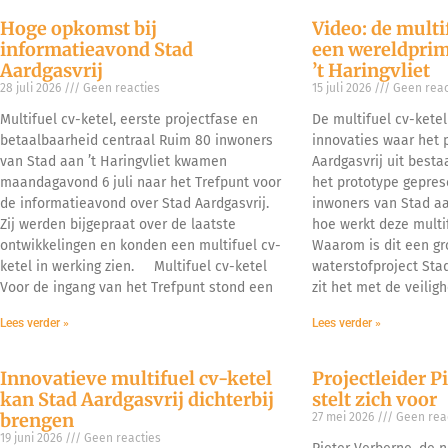
Hoge opkomst bij
Video: de multi
informatieavond Stad
een wereldprim
Aardgasvrij
’t Haringvliet
28 juli 2026
Geen reacties
15 juli 2026
Geen reac
Multifuel cv-ketel, eerste projectfase en
De multifuel cv-kete
betaalbaarheid centraal Ruim 80 inwoners
innovaties waar het 
van Stad aan ’t Haringvliet kwamen
Aardgasvrij uit besta
maandagavond 6 juli naar het Trefpunt voor
het prototype gepre
de informatieavond over Stad Aardgasvrij.
inwoners van Stad aan
Zij werden bijgepraat over de laatste
hoe werkt deze multif
ontwikkelingen en konden een multifuel cv-
Waarom is dit een gr
ketel in werking zien. Multifuel cv-ketel
waterstofproject Sta
Voor de ingang van het Trefpunt stond een
zit het met de veiligh
Lees verder »
Lees verder »
Innovatieve multifuel cv-ketel
Projectleider P
kan Stad Aardgasvrij dichterbij
stelt zich voor
brengen
27 mei 2026
Geen reac
19 juni 2026
Geen reacties