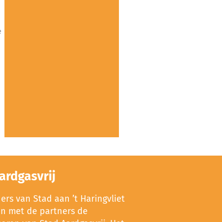
e
ardgasvrij
rs van Stad aan ’t Haringvliet
en met de partners de