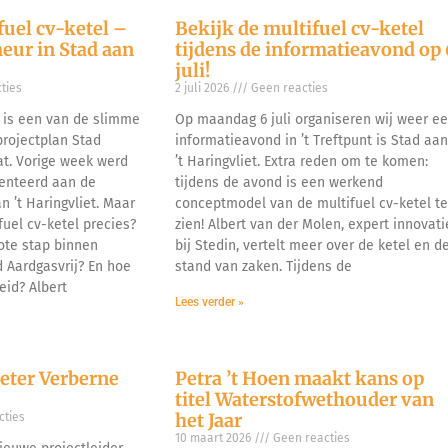
fuel cv-ketel –
Bekijk de multifuel cv-ketel
eur in Stad aan
tijdens de informatieavond op 
juli!
ties
2 juli 2026
Geen reacties
l is een van de slimme
Op maandag 6 juli organiseren wij weer e
projectplan Stad
informatieavond in ’t Treftpunt is Stad aa
at. Vorige week werd
’t Haringvliet. Extra reden om te komen:
senteerd aan de
tijdens de avond is een werkend
 ’t Haringvliet. Maar
conceptmodel van de multifuel cv-ketel t
uel cv-ketel precies?
zien! Albert van der Molen, expert innovati
ote stap binnen
bij Stedin, vertelt meer over de ketel en d
d Aardgasvrij? En hoe
stand van zaken. Tijdens de
eid? Albert
Lees verder »
ieter Verberne
Petra ’t Hoen maakt kans op
titel Waterstofwethouder van
het Jaar
ties
10 maart 2026
Geen reacties