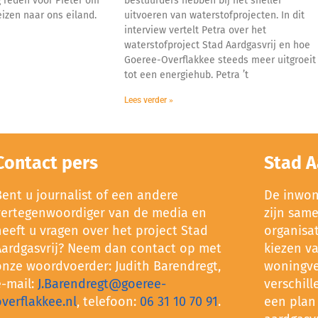
 reden voor Pieter om
bestuurders hebben bij het sneller
eizen naar ons eiland.
uitvoeren van waterstofprojecten. In dit
interview vertelt Petra over het
waterstofproject Stad Aardgasvrij en hoe
Goeree-Overflakkee steeds meer uitgroeit
tot een energiehub. Petra ’t
Lees verder »
Contact pers
Stad A
Bent u journalist of een andere
De inwone
vertegenwoordiger van de media en
zijn sam
heeft u vragen over het project Stad
organisat
Aardgasvrij? Neem dan contact op met
kiezen v
onze woordvoerder: Judith Barendregt,
woningve
e-mail:
J.Barendregt@goeree-
verschill
overflakkee.nl
, telefoon:
06 31 10 70 91
.
een plan