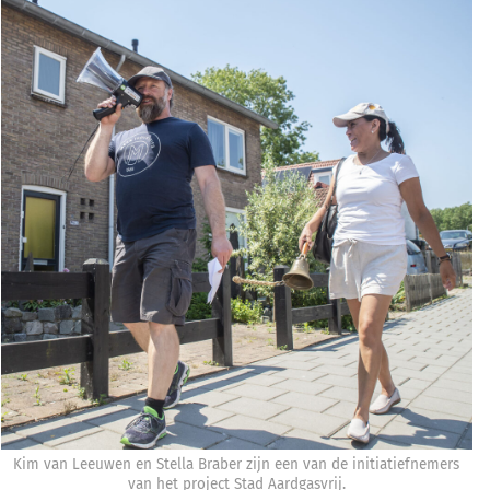
Kim van Leeuwen en Stella Braber zijn een van de initiatiefnemers
van het project Stad Aardgasvrij.