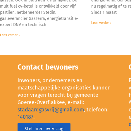
gassen. Ook in Stad aan ’t Haringvliet. De
energie-land. Genoeg
multifuel cv-ketel is ontwikkeld door vijf
nu regelmatig af te r
partijen: netbeheerder Stedin,
Sinds 1 maart
gasleverancier GasTerra, energietransitie-
Lees verder »
expert DNV en technisch
Lees verder »
Contact bewoners
Inwoners, ondernemers en
maatschappelijke organisaties kunnen
voor vragen terecht bij gemeente
Goeree-Overflakkee, e-mail:
stadaardgasvrij@gmail.com
, telefoon:
140187
.
Stel hier uw vraag