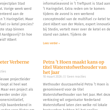
projectplan Stad
informatieavond in ’t Treftpunt is Stad aa
at. Vorige week werd
’t Haringvliet. Extra reden om te komen:
senteerd aan de
tijdens de avond is een werkend
 ’t Haringvliet. Maar
conceptmodel van de multifuel cv-ketel t
uel cv-ketel precies?
zien! Albert van der Molen, expert innovati
ote stap binnen
bij Stedin, vertelt meer over de ketel en d
d Aardgasvrij? En hoe
stand van zaken. Tijdens de
eid? Albert
Lees verder »
ieter Verberne
Petra ’t Hoen maakt kans op
titel Waterstofwethouder van
het Jaar
ties
10 maart 2026
Geen reacties
ieuwe projectleider
 loopt al heel wat
Wethouder duurzaamheid Petra ’t Hoen is
 Maar een project als
genomineerd voor de titel
 eerder onder zijn
Waterstofwethouder van het Jaar. Met dez
nersinitiatief,
verkiezing wil organisator Nederland
lijk baanbrekend in
Waterstofland laten zien welke rol lokale