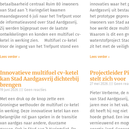
betaalbaarheid centraal Ruim 80 inwoners
innovaties waar het 
van Stad aan ’t Haringvliet kwamen
Aardgasvrij uit besta
maandagavond 6 juli naar het Trefpunt voor
het prototype gepre
de informatieavond over Stad Aardgasvrij.
inwoners van Stad aan
Zij werden bijgepraat over de laatste
hoe werkt deze multif
ontwikkelingen en konden een multifuel cv-
Waarom is dit een gr
ketel in werking zien. Multifuel cv-ketel
waterstofproject Sta
Voor de ingang van het Trefpunt stond een
zit het met de veiligh
Lees verder »
Lees verder »
Innovatieve multifuel cv-ketel
Projectleider P
kan Stad Aardgasvrij dichterbij
stelt zich voor
brengen
27 mei 2026
Geen reac
19 juni 2026
Geen reacties
Pieter Verberne, de n
Met een druk op de knop zette een
van Stad Aardgasvrij,
Groningse wethouder de multifuel cv-ketel
jaren mee in het vak.
in werking. Deze innovatieve ketel kan een
dit heeft hij nog niet
belangrijke rol gaan spelen in de transitie
hoede gehad. Een inwo
van aardgas naar andere, duurzame
vernieuwend en moge