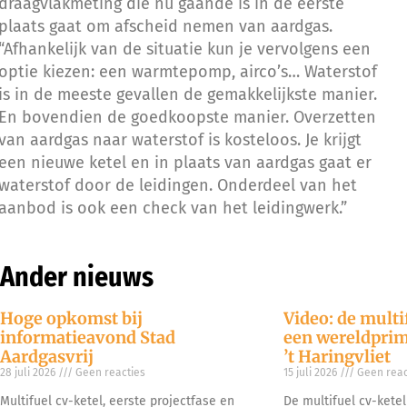
draagvlakmeting die nu gaande is in de eerste
plaats gaat om afscheid nemen van aardgas.
“Afhankelijk van de situatie kun je vervolgens een
optie kiezen: een warmtepomp, airco’s… Waterstof
is in de meeste gevallen de gemakkelijkste manier.
En bovendien de goedkoopste manier. Overzetten
van aardgas naar waterstof is kosteloos. Je krijgt
een nieuwe ketel en in plaats van aardgas gaat er
waterstof door de leidingen. Onderdeel van het
aanbod is ook een check van het leidingwerk.”
Ander nieuws
Hoge opkomst bij
Video: de multi
informatieavond Stad
een wereldprim
Aardgasvrij
’t Haringvliet
28 juli 2026
Geen reacties
15 juli 2026
Geen reac
Multifuel cv-ketel, eerste projectfase en
De multifuel cv-kete