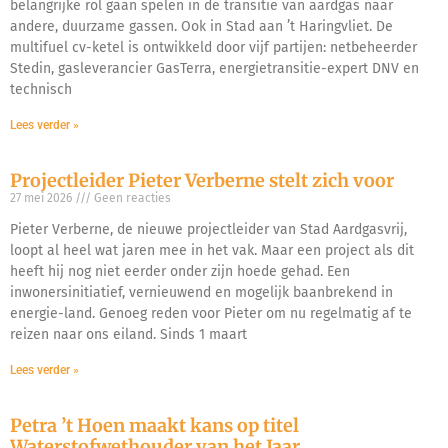
belangrijke rol gaan spelen in de transitie van aardgas naar
andere, duurzame gassen. Ook in Stad aan ’t Haringvliet. De
multifuel cv-ketel is ontwikkeld door vijf partijen: netbeheerder
Stedin, gasleverancier GasTerra, energietransitie-expert DNV en
technisch
Lees verder »
Projectleider Pieter Verberne stelt zich voor
27 mei 2026
Geen reacties
Pieter Verberne, de nieuwe projectleider van Stad Aardgasvrij,
loopt al heel wat jaren mee in het vak. Maar een project als dit
heeft hij nog niet eerder onder zijn hoede gehad. Een
inwonersinitiatief, vernieuwend en mogelijk baanbrekend in
energie-land. Genoeg reden voor Pieter om nu regelmatig af te
reizen naar ons eiland. Sinds 1 maart
Lees verder »
Petra ’t Hoen maakt kans op titel
Waterstofwethouder van het Jaar