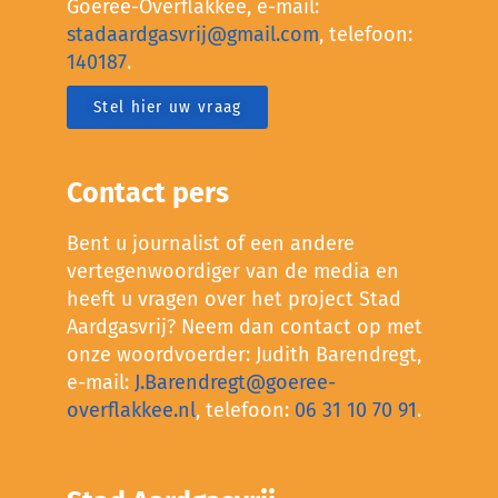
Goeree-Overflakkee, e-mail:
stadaardgasvrij@gmail.com
, telefoon:
140187
.
Stel hier uw vraag
Contact pers
Bent u journalist of een andere
vertegenwoordiger van de media en
heeft u vragen over het project Stad
Aardgasvrij? Neem dan contact op met
onze woordvoerder: Judith Barendregt,
e-mail:
J.Barendregt@goeree-
overflakkee.nl
, telefoon:
06 31 10 70 91
.