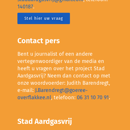
140187
.
Stel hier uw vraag
Contact pers
Bent u journalist of een andere
vertegenwoordiger van de media en
heeft u vragen over het project Stad
Aardgasvrij? Neem dan contact op met
onze woordvoerder: Judith Barendregt,
e-mail:
J.Barendregt@goeree-
overflakkee.nl
, telefoon:
06 31 10 70 91
.
Stad Aardgasvrij