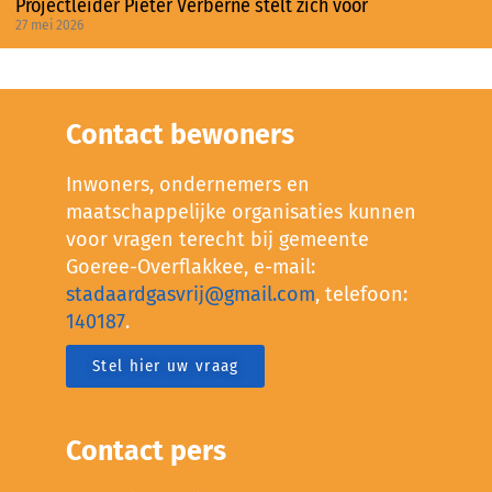
Projectleider Pieter Verberne stelt zich voor
27 mei 2026
Contact bewoners
Inwoners, ondernemers en
maatschappelijke organisaties kunnen
voor vragen terecht bij gemeente
Goeree-Overflakkee, e-mail:
stadaardgasvrij@gmail.com
, telefoon:
140187
.
Stel hier uw vraag
Contact pers