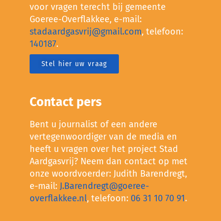
voor vragen terecht bij gemeente
Goeree-Overflakkee, e-mail:
stadaardgasvrij@gmail.com
, telefoon:
140187
.
Stel hier uw vraag
Contact pers
Bent u journalist of een andere
vertegenwoordiger van de media en
heeft u vragen over het project Stad
Aardgasvrij? Neem dan contact op met
onze woordvoerder: Judith Barendregt,
e-mail:
J.Barendregt@goeree-
overflakkee.nl
, telefoon:
06 31 10 70 91
.