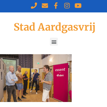
Stad Aardgasvrij