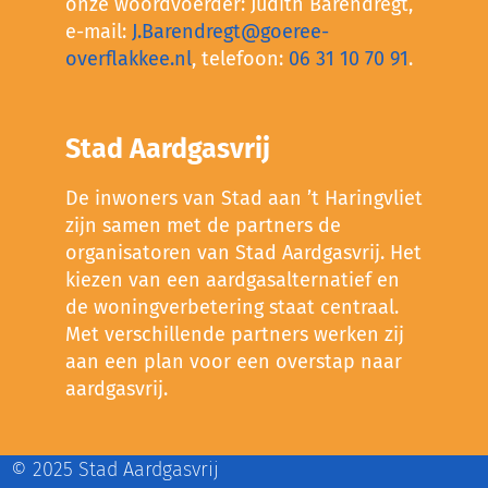
onze woordvoerder: Judith Barendregt,
e-mail:
J.Barendregt@goeree-
overflakkee.nl
, telefoon:
06 31 10 70 91
.
Stad Aardgasvrij
De inwoners van Stad aan ’t Haringvliet
zijn samen met de partners de
organisatoren van Stad Aardgasvrij. Het
kiezen van een aardgasalternatief en
de woningverbetering staat centraal.
Met verschillende partners werken zij
aan een plan voor een overstap naar
aardgasvrij.
© 2025 Stad Aardgasvrij