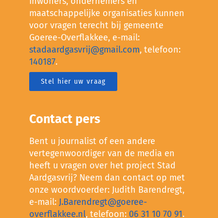
Inwoners, ondernemers en
maatschappelijke organisaties kunnen
voor vragen terecht bij gemeente
Goeree-Overflakkee, e-mail:
stadaardgasvrij@gmail.com
, telefoon:
140187
.
Stel hier uw vraag
Contact pers
Bent u journalist of een andere
vertegenwoordiger van de media en
heeft u vragen over het project Stad
Aardgasvrij? Neem dan contact op met
onze woordvoerder: Judith Barendregt,
e-mail:
J.Barendregt@goeree-
overflakkee.nl
, telefoon:
06 31 10 70 91
.