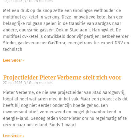
19 juni 2026
Geen reacties
Met een druk op de knop zette een Groningse wethouder de
multifuel cv-ketel in werking. Deze innovatieve ketel kan een
belangrijke rol gaan spelen in de transitie van aardgas naar
andere, duurzame gassen. Ook in Stad aan ’t Haringvliet. De
multifuel cv-ketel is ontwikkeld door vijf partijen: netbeheerder
Stedin, gasleverancier GasTerra, energietransitie-expert DNV en
technisch
Lees verder »
Projectleider Pieter Verberne stelt zich voor
27 mei 2026
Geen reacties
Pieter Verberne, de nieuwe projectleider van Stad Aardgasvrij,
loopt al heel wat jaren mee in het vak. Maar een project als dit
heeft hij nog niet eerder onder zijn hoede gehad. Een
inwonersinitiatief, vernieuwend en mogelijk baanbrekend in
energie-land. Genoeg reden voor Pieter om nu regelmatig af te
reizen naar ons eiland. Sinds 1 maart
Lees verder »