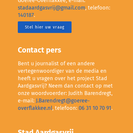
Goeree-Overflakkee, e-mail:
stadaardgasvrij@gmail.com
, telefoon:
140187
.
Stel hier uw vraag
Contact pers
Bent u journalist of een andere
vertegenwoordiger van de media en
heeft u vragen over het project Stad
Aardgasvrij? Neem dan contact op met
onze woordvoerder: Judith Barendregt,
e-mail:
J.Barendregt@goeree-
overflakkee.nl
, telefoon:
06 31 10 70 91
.
Stad Aardgasvrij