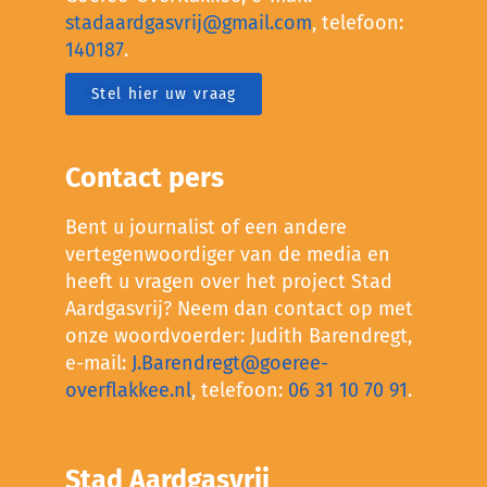
stadaardgasvrij@gmail.com
, telefoon:
140187
.
Stel hier uw vraag
Contact pers
Bent u journalist of een andere
vertegenwoordiger van de media en
heeft u vragen over het project Stad
Aardgasvrij? Neem dan contact op met
onze woordvoerder: Judith Barendregt,
e-mail:
J.Barendregt@goeree-
overflakkee.nl
, telefoon:
06 31 10 70 91
.
Stad Aardgasvrij