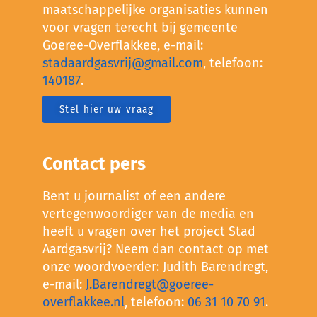
maatschappelijke organisaties kunnen
voor vragen terecht bij gemeente
Goeree-Overflakkee, e-mail:
stadaardgasvrij@gmail.com
, telefoon:
140187
.
Stel hier uw vraag
Contact pers
Bent u journalist of een andere
vertegenwoordiger van de media en
heeft u vragen over het project Stad
Aardgasvrij? Neem dan contact op met
onze woordvoerder: Judith Barendregt,
e-mail:
J.Barendregt@goeree-
overflakkee.nl
, telefoon:
06 31 10 70 91
.