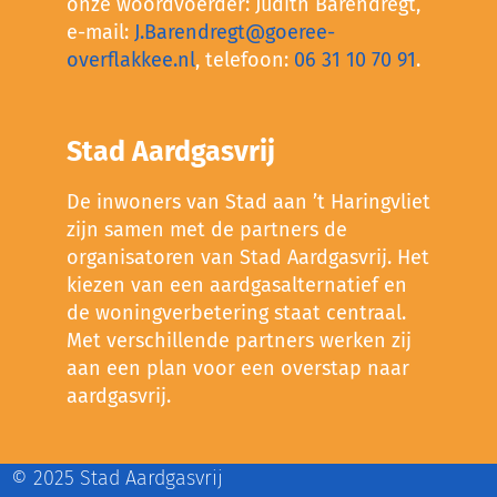
onze woordvoerder: Judith Barendregt,
e-mail:
J.Barendregt@goeree-
overflakkee.nl
, telefoon:
06 31 10 70 91
.
Stad Aardgasvrij
De inwoners van Stad aan ’t Haringvliet
zijn samen met de partners de
organisatoren van Stad Aardgasvrij. Het
kiezen van een aardgasalternatief en
de woningverbetering staat centraal.
Met verschillende partners werken zij
aan een plan voor een overstap naar
aardgasvrij.
© 2025 Stad Aardgasvrij