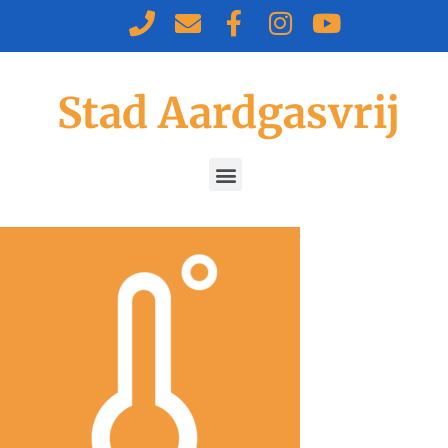
Stad Aardgasvrij