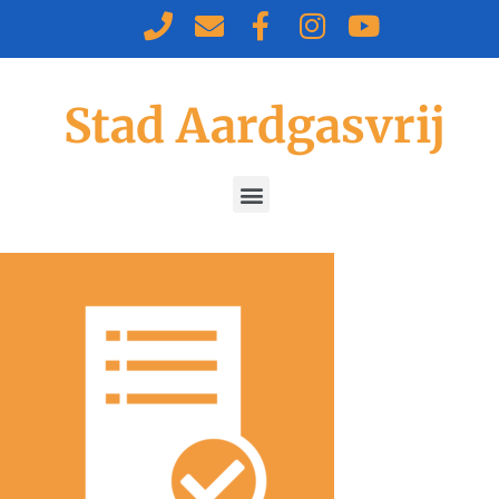
Stad Aardgasvrij