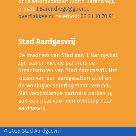
onze woordvoerder: Judith Barendregt,
e-mail:
J.Barendregt@goeree-
overflakkee.nl
, telefoon:
06 31 10 70 91
.
Stad Aardgasvrij
De inwoners van Stad aan ’t Haringvliet
zijn samen met de partners de
organisatoren van Stad Aardgasvrij. Het
kiezen van een aardgasalternatief en
de woningverbetering staat centraal.
Met verschillende partners werken zij
aan een plan voor een overstap naar
aardgasvrij.
© 2025 Stad Aardgasvrij