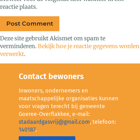
reactie plaats.
Deze site gebruikt Akismet om spam te
verminderen.
Bekijk hoe je reactie gegevens worden
verwerkt
.
Contact bewoners
Inwoners, ondernemers en
maatschappelijke organisaties kunnen
voor vragen terecht bij gemeente
Goeree-Overflakkee, e-mail:
stadaardgasvrij@gmail.com
, telefoon:
140187
.