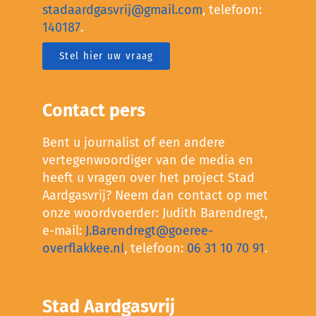
stadaardgasvrij@gmail.com
, telefoon:
140187
.
Stel hier uw vraag
Contact pers
Bent u journalist of een andere
vertegenwoordiger van de media en
heeft u vragen over het project Stad
Aardgasvrij? Neem dan contact op met
onze woordvoerder: Judith Barendregt,
e-mail:
J.Barendregt@goeree-
overflakkee.nl
, telefoon:
06 31 10 70 91
.
Stad Aardgasvrij