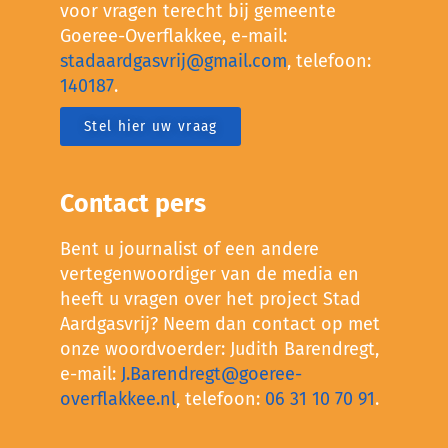
voor vragen terecht bij gemeente
Goeree-Overflakkee, e-mail:
stadaardgasvrij@gmail.com
, telefoon:
140187
.
Stel hier uw vraag
Contact pers
Bent u journalist of een andere
vertegenwoordiger van de media en
heeft u vragen over het project Stad
Aardgasvrij? Neem dan contact op met
onze woordvoerder: Judith Barendregt,
e-mail:
J.Barendregt@goeree-
overflakkee.nl
, telefoon:
06 31 10 70 91
.