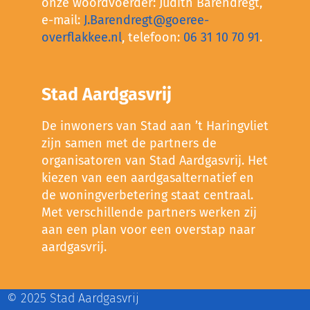
onze woordvoerder: Judith Barendregt,
e-mail:
J.Barendregt@goeree-
overflakkee.nl
, telefoon:
06 31 10 70 91
.
Stad Aardgasvrij
De inwoners van Stad aan ’t Haringvliet
zijn samen met de partners de
organisatoren van Stad Aardgasvrij. Het
kiezen van een aardgasalternatief en
de woningverbetering staat centraal.
Met verschillende partners werken zij
aan een plan voor een overstap naar
aardgasvrij.
© 2025 Stad Aardgasvrij