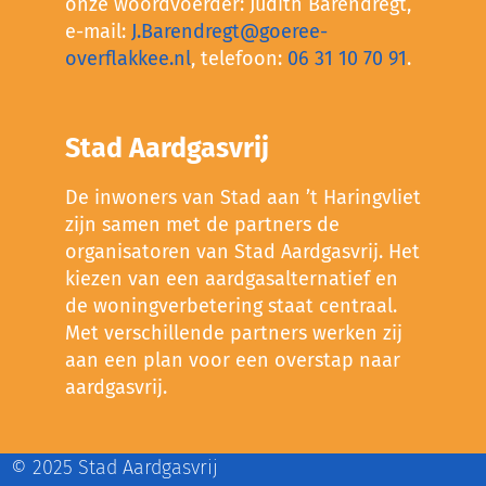
onze woordvoerder: Judith Barendregt,
e-mail:
J.Barendregt@goeree-
overflakkee.nl
, telefoon:
06 31 10 70 91
.
Stad Aardgasvrij
De inwoners van Stad aan ’t Haringvliet
zijn samen met de partners de
organisatoren van Stad Aardgasvrij. Het
kiezen van een aardgasalternatief en
de woningverbetering staat centraal.
Met verschillende partners werken zij
aan een plan voor een overstap naar
aardgasvrij.
© 2025 Stad Aardgasvrij