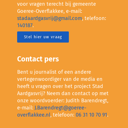
voor vragen terecht bij gemeente
Goeree-Overflakkee, e-mail:
stadaardgasvrij@gmail.com
, telefoon:
140187
.
Stel hier uw vraag
Contact pers
Bent u journalist of een andere
vertegenwoordiger van de media en
heeft u vragen over het project Stad
Aardgasvrij? Neem dan contact op met
onze woordvoerder: Judith Barendregt,
e-mail:
J.Barendregt@goeree-
overflakkee.nl
, telefoon:
06 31 10 70 91
.