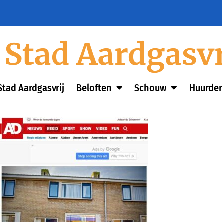
Stad Aardgasvr
Stad Aardgasvrij
Beloften
Schouw
Huurder