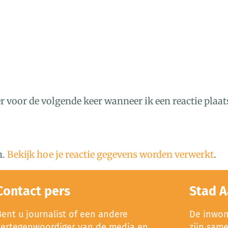
r voor de volgende keer wanneer ik een reactie plaat
n.
Bekijk hoe je reactie gegevens worden verwerkt
.
Contact pers
Stad A
Bent u journalist of een andere
De inwone
vertegenwoordiger van de media en
zijn sam