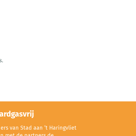
s.
ardgasvrij
rs van Stad aan ’t Haringvliet
en met de partners de