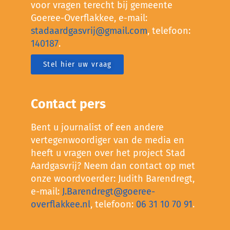
voor vragen terecht bij gemeente
Goeree-Overflakkee, e-mail:
stadaardgasvrij@gmail.com
, telefoon:
140187
.
Stel hier uw vraag
Contact pers
Bent u journalist of een andere
vertegenwoordiger van de media en
heeft u vragen over het project Stad
Aardgasvrij? Neem dan contact op met
onze woordvoerder: Judith Barendregt,
e-mail:
J.Barendregt@goeree-
overflakkee.nl
, telefoon:
06 31 10 70 91
.