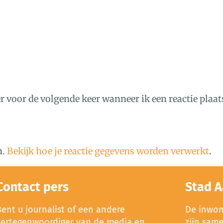
r voor de volgende keer wanneer ik een reactie plaat
n.
Bekijk hoe je reactie gegevens worden verwerkt
.
Contact pers
Stad A
Bent u journalist of een andere
De inwone
vertegenwoordiger van de media en
zijn sam