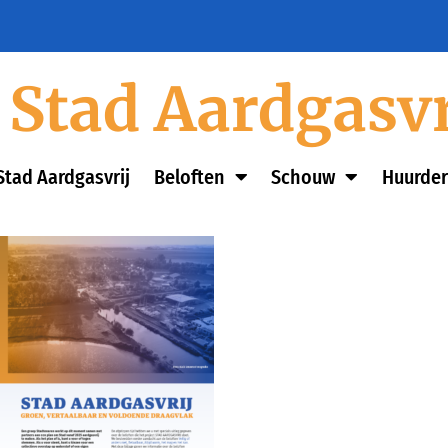
Stad Aardgasvr
Stad Aardgasvrij
Beloften
Schouw
Huurder