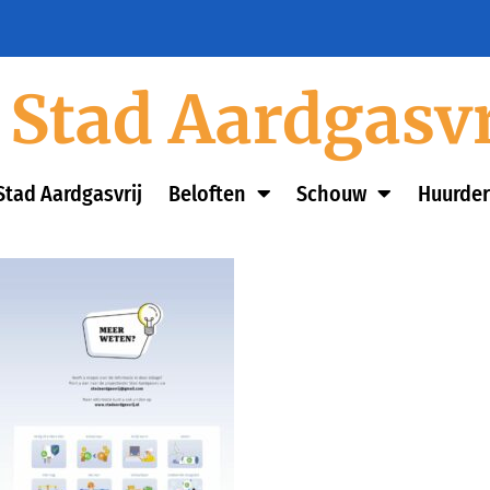
Stad Aardgasvr
Stad Aardgasvrij
Beloften
Schouw
Huurder