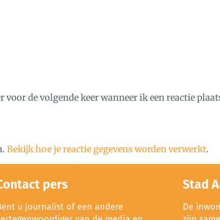
r voor de volgende keer wanneer ik een reactie plaat
n.
Bekijk hoe je reactie gegevens worden verwerkt
.
Contact pers
Stad A
Bent u journalist of een andere
De inwone
vertegenwoordiger van de media en
zijn sam