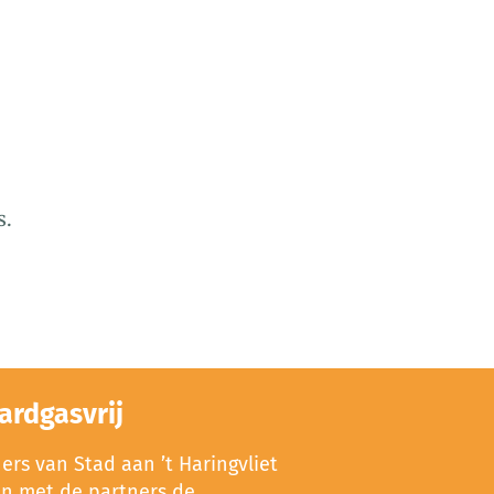
s.
ardgasvrij
rs van Stad aan ’t Haringvliet
en met de partners de