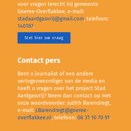
voor vragen terecht bij gemeente
Goeree-Overflakkee, e-mail:
stadaardgasvrij@gmail.com
, telefoon:
140187
.
Stel hier uw vraag
Contact pers
Bent u journalist of een andere
vertegenwoordiger van de media en
heeft u vragen over het project Stad
Aardgasvrij? Neem dan contact op met
onze woordvoerder: Judith Barendregt,
e-mail:
J.Barendregt@goeree-
overflakkee.nl
, telefoon:
06 31 10 70 91
.