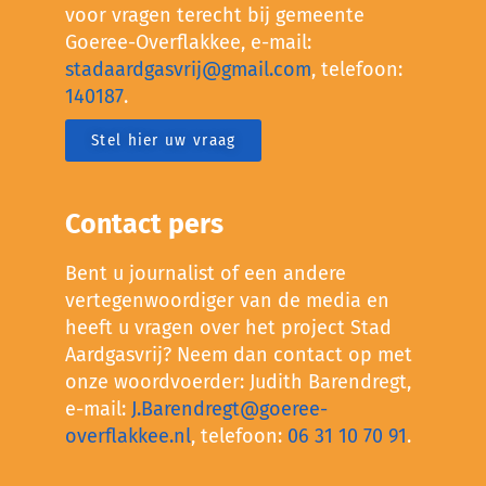
voor vragen terecht bij gemeente
Goeree-Overflakkee, e-mail:
stadaardgasvrij@gmail.com
, telefoon:
140187
.
Stel hier uw vraag
Contact pers
Bent u journalist of een andere
vertegenwoordiger van de media en
heeft u vragen over het project Stad
Aardgasvrij? Neem dan contact op met
onze woordvoerder: Judith Barendregt,
e-mail:
J.Barendregt@goeree-
overflakkee.nl
, telefoon:
06 31 10 70 91
.