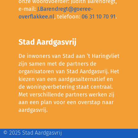
onze woordvoerder: Judith Barendregt,
e-mail:
J.Barendregt@goeree-
overflakkee.nl
, telefoon:
06 31 10 70 91
.
Stad Aardgasvrij
De inwoners van Stad aan ’t Haringvliet
zijn samen met de partners de
organisatoren van Stad Aardgasvrij. Het
kiezen van een aardgasalternatief en
de woningverbetering staat centraal.
Met verschillende partners werken zij
aan een plan voor een overstap naar
aardgasvrij.
© 2025 Stad Aardgasvrij