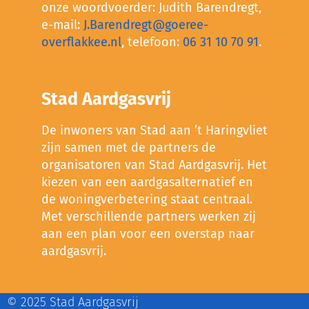
onze woordvoerder: Judith Barendregt,
e-mail:
J.Barendregt@goeree-
overflakkee.nl
, telefoon:
06 31 10 70 91
.
Stad Aardgasvrij
De inwoners van Stad aan ’t Haringvliet
zijn samen met de partners de
organisatoren van Stad Aardgasvrij. Het
kiezen van een aardgasalternatief en
de woningverbetering staat centraal.
Met verschillende partners werken zij
aan een plan voor een overstap naar
aardgasvrij.
© 2025 Stad Aardgasvrij