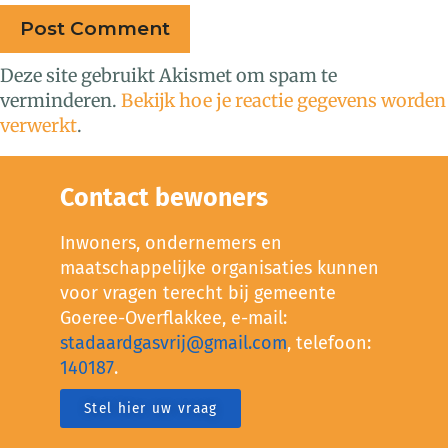
Deze site gebruikt Akismet om spam te
verminderen.
Bekijk hoe je reactie gegevens worden
verwerkt
.
Contact bewoners
Inwoners, ondernemers en
maatschappelijke organisaties kunnen
voor vragen terecht bij gemeente
Goeree-Overflakkee, e-mail:
stadaardgasvrij@gmail.com
, telefoon:
140187
.
Stel hier uw vraag