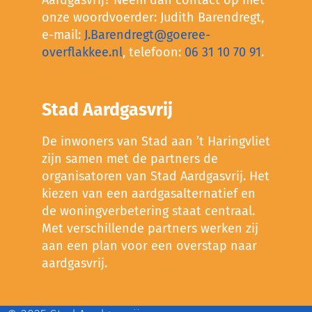
Aardgasvrij? Neem dan contact op met
onze woordvoerder: Judith Barendregt,
e-mail:
J.Barendregt@goeree-
overflakkee.nl
, telefoon:
06 31 10 70 91
.
Stad Aardgasvrij
De inwoners van Stad aan ’t Haringvliet
zijn samen met de partners de
organisatoren van Stad Aardgasvrij. Het
kiezen van een aardgasalternatief en
de woningverbetering staat centraal.
Met verschillende partners werken zij
aan een plan voor een overstap naar
aardgasvrij.