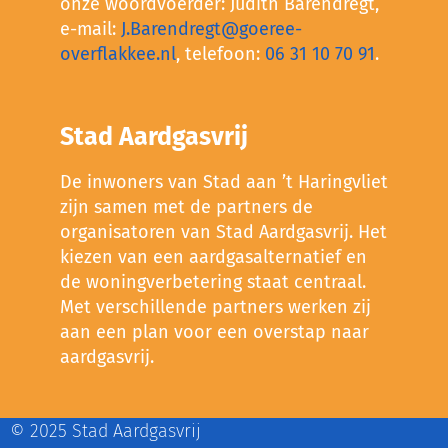
onze woordvoerder: Judith Barendregt,
e-mail:
J.Barendregt@goeree-
overflakkee.nl
, telefoon:
06 31 10 70 91
.
Stad Aardgasvrij
De inwoners van Stad aan ’t Haringvliet
zijn samen met de partners de
organisatoren van Stad Aardgasvrij. Het
kiezen van een aardgasalternatief en
de woningverbetering staat centraal.
Met verschillende partners werken zij
aan een plan voor een overstap naar
aardgasvrij.
© 2025 Stad Aardgasvrij