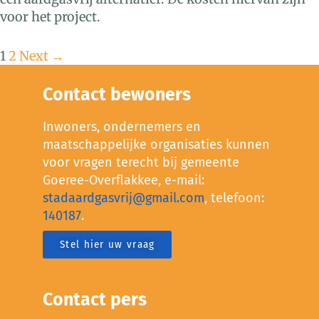
voor het project.
1
2
Next →
Contact bewoners
Inwoners, ondernemers en
maatschappelijke organisaties kunnen
voor vragen terecht bij gemeente
Goeree-Overflakkee, e-mail:
stadaardgasvrij@gmail.com
, telefoon:
140187
.
Stel hier uw vraag
Contact pers